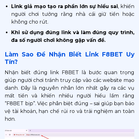
Link giả mạo tạo ra phần lớn sự hiểu sai
, khiến
người chơi tưởng rằng nhà cái giữ tiền hoặc
không cho rút.
Khi sử dụng đúng link và làm đúng quy trình,
đa số người chơi không gặp vấn đề.
Làm Sao Để Nhận Biết Link F8BET Uy
Tín?
Nhận biết đúng link F8BET là bước quan trọng
giúp người chơi tránh truy cập vào các website mạo
danh. Đây là nguyên nhân lớn nhất gây ra các vụ
mất tiền và khiến nhiều người hiểu lầm rằng
“F8BET bịp”. Việc phân biệt đúng – sai giúp bạn bảo
vệ tài khoản, hạn chế rủi ro và trải nghiệm an toàn
hơn.