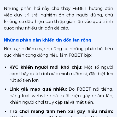
Những phản hồi này cho thấy F8BET hướng đến
việc duy trì trải nghiệm ổn cho người dùng, chứ
không có dấu hiệu can thiệp gian lận vào quá trình
cược như nhiều tin đồn đề cập.
Những phàn nàn khiến tin đồn lan rộng
Bên cạnh điểm mạnh, cũng có những phản hồi tiêu
cực khiến cộng đồng hiểu lầm F8BET bịp:
KYC khiến người mới khó chịu:
Một số người
cảm thấy quá trình xác minh rườm rà, đặc biệt khi
rút số tiền lớn.
Link giả mạo quá nhiều:
Do F8BET nổi tiếng,
hàng loạt website nhái xuất hiện gây nhầm lẫn,
khiến người chơi truy cập sai và mất tiền.
Trò chơi mang tính hên xui gây hiểu nhầm: