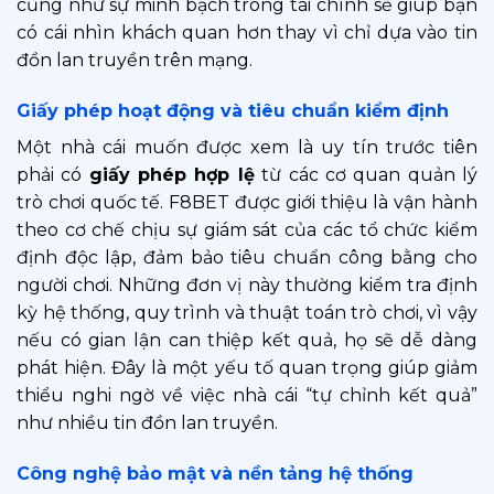
cũng như sự minh bạch trong tài chính sẽ giúp bạn
có cái nhìn khách quan hơn thay vì chỉ dựa vào tin
đồn lan truyền trên mạng.
Giấy phép hoạt động và tiêu chuẩn kiểm định
Một nhà cái muốn được xem là uy tín trước tiên
phải có
giấy phép hợp lệ
từ các cơ quan quản lý
trò chơi quốc tế. F8BET được giới thiệu là vận hành
theo cơ chế chịu sự giám sát của các tổ chức kiểm
định độc lập, đảm bảo tiêu chuẩn công bằng cho
người chơi. Những đơn vị này thường kiểm tra định
kỳ hệ thống, quy trình và thuật toán trò chơi, vì vậy
nếu có gian lận can thiệp kết quả, họ sẽ dễ dàng
phát hiện. Đây là một yếu tố quan trọng giúp giảm
thiểu nghi ngờ về việc nhà cái “tự chỉnh kết quả”
như nhiều tin đồn lan truyền.
Công nghệ bảo mật và nền tảng hệ thống