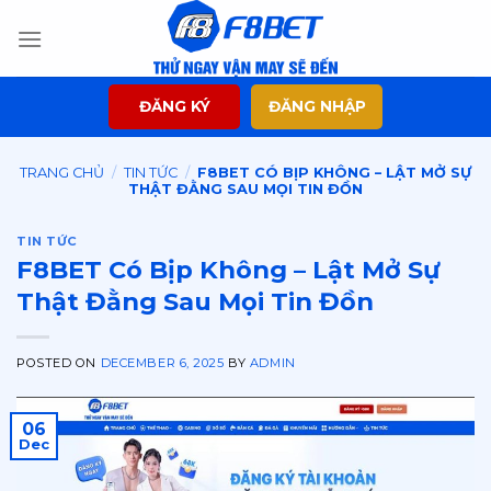
Skip
to
content
ĐĂNG KÝ
ĐĂNG NHẬP
TRANG CHỦ
/
TIN TỨC
/
F8BET CÓ BỊP KHÔNG – LẬT MỞ SỰ
THẬT ĐẰNG SAU MỌI TIN ĐỒN
TIN TỨC
F8BET Có Bịp Không – Lật Mở Sự
Thật Đằng Sau Mọi Tin Đồn
POSTED ON
DECEMBER 6, 2025
BY
ADMIN
06
Dec