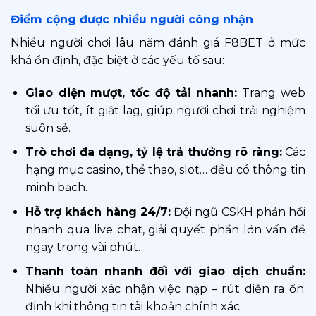
Điểm cộng được nhiều người công nhận
Nhiều người chơi lâu năm đánh giá F8BET ở mức
khá ổn định, đặc biệt ở các yếu tố sau:
Giao diện mượt, tốc độ tải nhanh:
Trang web
tối ưu tốt, ít giật lag, giúp người chơi trải nghiệm
suôn sẻ.
Trò chơi đa dạng, tỷ lệ trả thưởng rõ ràng:
Các
hạng mục casino, thể thao, slot… đều có thông tin
minh bạch.
Hỗ trợ khách hàng 24/7:
Đội ngũ CSKH phản hồi
nhanh qua live chat, giải quyết phần lớn vấn đề
ngay trong vài phút.
Thanh toán nhanh đối với giao dịch chuẩn:
Nhiều người xác nhận việc nạp – rút diễn ra ổn
định khi thông tin tài khoản chính xác.