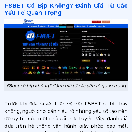
F8BET Có Bịp Không? Đánh Giá Từ Các
Yếu Tố Quan Trọng
F8bet có bịp không? đánh giá từ các yếu tố quan trọng
Trước khi đưa ra kết luận về việc F8BET có bịp hay
không, người chơi cần hiểu rõ những yếu tố tạo nên
độ uy tín của một nhà cái trực tuyến. Việc đánh giá
dựa trên hệ thống vận hành, giấy phép, bảo mật,