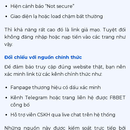
Hiện cảnh báo “Not secure”
Giao diện lạ hoặc load chậm bất thường
Thì khả năng rất cao đó là link giả mạo. Tuyệt đối
không đăng nhập hoặc nạp tiền vào các trang như
vậy.
Đối chiếu với nguồn chính thức
Để đảm bảo truy cập đúng website thật, bạn nên
xác minh link từ các kênh chính thức như:
Fanpage thương hiệu có dấu xác minh
Kênh Telegram hoặc trang liên hệ được F8BET
công bố
Hỗ trợ viên CSKH qua live chat trên hệ thống
Những nguồn này được kiểm soát trực tiếp bởi