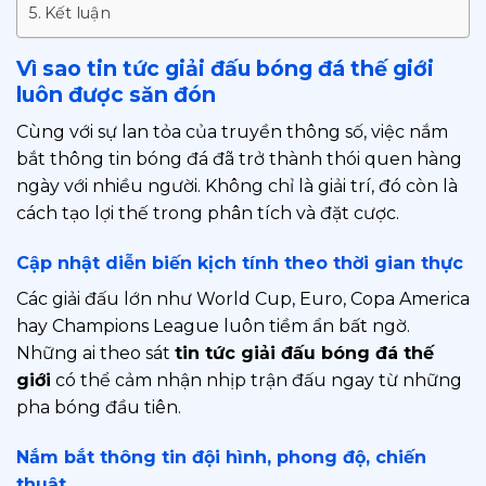
Kết luận
Vì sao tin tức giải đấu bóng đá thế giới
luôn được săn đón
Cùng với sự lan tỏa của truyền thông số, việc nắm
bắt thông tin bóng đá đã trở thành thói quen hàng
ngày với nhiều người. Không chỉ là giải trí, đó còn là
cách tạo lợi thế trong phân tích và đặt cược.
Cập nhật diễn biến kịch tính theo thời gian thực
Các giải đấu lớn như World Cup, Euro, Copa America
hay Champions League luôn tiềm ẩn bất ngờ.
Những ai theo sát
tin tức giải đấu bóng đá thế
giới
có thể cảm nhận nhịp trận đấu ngay từ những
pha bóng đầu tiên.
Nắm bắt thông tin đội hình, phong độ, chiến
thuật