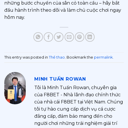
những bước chuyển của sân cỏ toàn cầu – hãy bắt
đầu hành trình theo dõi và làm chủ cuộc chơi ngay
hôm nay.
This entry was posted in
Thể thao
. Bookmark the
permalink
.
MINH TUẤN ROWAN
Tôi là Minh Tuấn Rowan, chuyên gia
của F8BET - Nhà lãnh đạo chính thức
của nhà cái F8BET tại Việt Nam. Chúng
tôi tự hào cung cấp dịch vụ cá cược
đẳng cấp, đảm bảo mang đến cho
người chơi những trải nghiệm giải trí