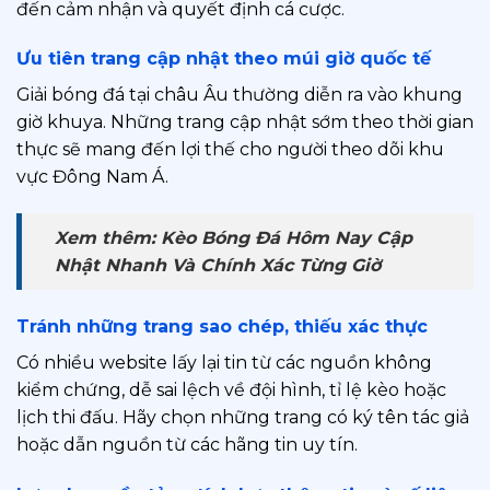
đến cảm nhận và quyết định cá cược.
Ưu tiên trang cập nhật theo múi giờ quốc tế
Giải bóng đá tại châu Âu thường diễn ra vào khung
giờ khuya. Những trang cập nhật sớm theo thời gian
thực sẽ mang đến lợi thế cho người theo dõi khu
vực Đông Nam Á.
Xem thêm:
Kèo Bóng Đá Hôm Nay Cập
Nhật Nhanh Và Chính Xác Từng Giờ
Tránh những trang sao chép, thiếu xác thực
Có nhiều website lấy lại tin từ các nguồn không
kiểm chứng, dễ sai lệch về đội hình, tỉ lệ kèo hoặc
lịch thi đấu. Hãy chọn những trang có ký tên tác giả
hoặc dẫn nguồn từ các hãng tin uy tín.