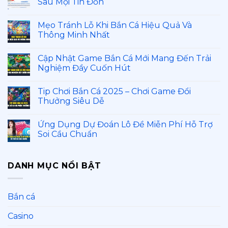
Sau Mọi Tin Đồn
Mẹo Tránh Lỗ Khi Bắn Cá Hiệu Quả Và
Thông Minh Nhất
Cập Nhật Game Bắn Cá Mới Mang Đến Trải
Nghiệm Đầy Cuốn Hút
Tip Chơi Bắn Cá 2025 – Chơi Game Đổi
Thưởng Siêu Dễ
Ứng Dụng Dự Đoán Lô Đề Miễn Phí Hỗ Trợ
Soi Cầu Chuẩn
DANH MỤC NỔI BẬT
Bắn cá
Casino