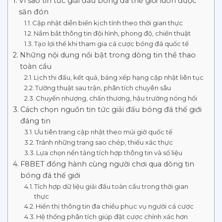
Vì sao tin tức giải đấu bóng đá thế giới luôn được
săn đón
Cập nhật diễn biến kịch tính theo thời gian thực
Nắm bắt thông tin đội hình, phong độ, chiến thuật
Tạo lợi thế khi tham gia cá cược bóng đá quốc tế
Những nội dung nổi bật trong dòng tin thể thao
toàn cầu
Lịch thi đấu, kết quả, bảng xếp hạng cập nhật liên tục
Tường thuật sau trận, phân tích chuyên sâu
Chuyển nhượng, chấn thương, hậu trường nóng hổi
Cách chọn nguồn tin tức giải đấu bóng đá thế giới
đáng tin
Ưu tiên trang cập nhật theo múi giờ quốc tế
Tránh những trang sao chép, thiếu xác thực
Lựa chọn nền tảng tích hợp thông tin và số liệu
F8BET đồng hành cùng người chơi qua dòng tin
bóng đá thế giới
Tích hợp dữ liệu giải đấu toàn cầu trong thời gian
thực
Hiển thị thông tin đa chiều phục vụ người cá cược
Hệ thống phân tích giúp đặt cược chính xác hơn