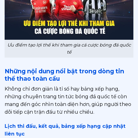
Ưu điểm tạo lợi thế khi tham gia cá cược bóng đá quốc
tế
Những nội dung nổi bật trong dòng tin
thể thao toàn cầu
Không chỉ đơn giản là tỉ số hay bảng xếp hạng,
những chuyên trang tin tức bóng đá quốc tế còn
mang đến góc nhìn toàn diện hơn, giúp người theo
dõi tiếp cận trận đấu từ nhiều chiều.
Lịch thi đấu, kết quả, bảng xếp hạng cập nhật
liên tục