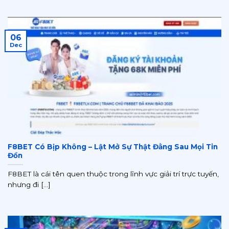
06
Dec
F8BET Có Bịp Không – Lật Mở Sự Thật Đằng Sau Mọi Tin
Đồn
F8BET là cái tên quen thuộc trong lĩnh vực giải trí trực tuyến,
nhưng đi [...]