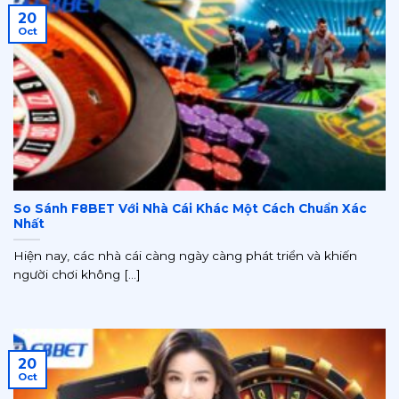
20
Oct
So Sánh F8BET Với Nhà Cái Khác Một Cách Chuẩn Xác
Nhất
Hiện nay, các nhà cái càng ngày càng phát triển và khiến
người chơi không [...]
20
Oct