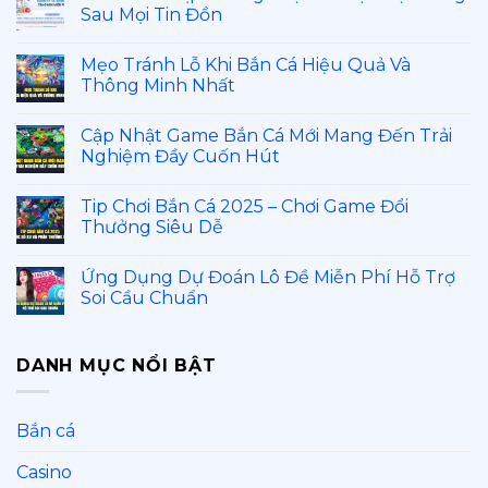
Sau Mọi Tin Đồn
Mẹo Tránh Lỗ Khi Bắn Cá Hiệu Quả Và
Thông Minh Nhất
Cập Nhật Game Bắn Cá Mới Mang Đến Trải
Nghiệm Đầy Cuốn Hút
Tip Chơi Bắn Cá 2025 – Chơi Game Đổi
Thưởng Siêu Dễ
Ứng Dụng Dự Đoán Lô Đề Miễn Phí Hỗ Trợ
Soi Cầu Chuẩn
DANH MỤC NỔI BẬT
Bắn cá
Casino