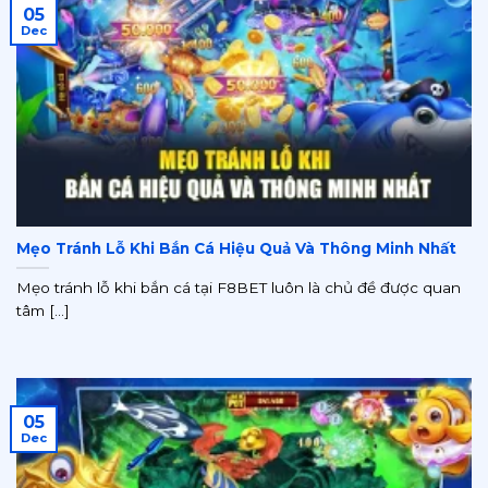
05
Dec
Mẹo Tránh Lỗ Khi Bắn Cá Hiệu Quả Và Thông Minh Nhất
Mẹo tránh lỗ khi bắn cá tại F8BET luôn là chủ đề được quan
tâm [...]
05
Dec